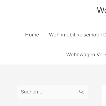
Zum
Wo
Inhalt
springen
Home
Wohnmobil Reisemobil 
Wohnwagen Verk
S
u