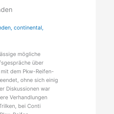
nden
nden
,
continental
,
sässige mögliche
fsgespräche über
g mit dem Pkw-Reifen-
eendet, ohne sich einig
ver Diskussionen war
tere Verhandlungen
ilken, bei Conti