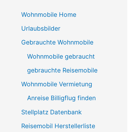
c
Wohnmobile Home
h
Urlaubsbilder
e
n
Gebrauchte Wohnmobile
n
Wohnmobile gebraucht
a
gebrauchte Reisemobile
c
Wohnmobile Vermietung
h
Anreise Billigflug finden
:
Stellplatz Datenbank
Reisemobil Herstellerliste