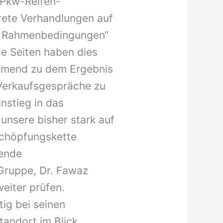
e Pkw-Reifen-
krete Verhandlungen auf
er Rahmenbedingungen“
de Seiten haben dies
immend zu dem Ergebnis
 Verkaufsgespräche zu
nstieg in das
unsere bisher stark auf
schöpfungskette
tende
Gruppe, Dr. Fawaz
eiter prüfen.
ig bei seinen
tandort im Blick