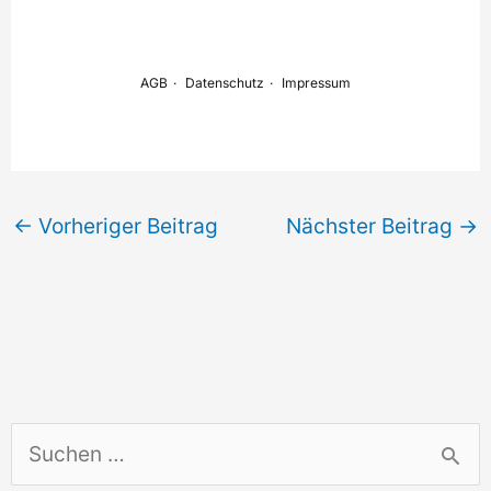
←
Vorheriger Beitrag
Nächster Beitrag
→
S
u