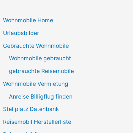
c
Wohnmobile Home
h
e
Urlaubsbilder
n
Gebrauchte Wohnmobile
n
Wohnmobile gebraucht
a
gebrauchte Reisemobile
c
Wohnmobile Vermietung
h
Anreise Billigflug finden
:
Stellplatz Datenbank
Reisemobil Herstellerliste