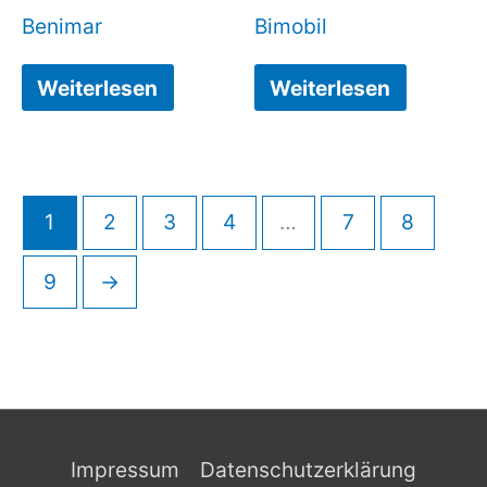
Benimar
Bimobil
Weiterlesen
Weiterlesen
1
2
3
4
…
7
8
9
→
Impressum
Datenschutzerklärung