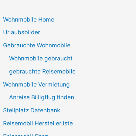
c
Wohnmobile Home
h
e
Urlaubsbilder
n
Gebrauchte Wohnmobile
n
Wohnmobile gebraucht
a
gebrauchte Reisemobile
c
Wohnmobile Vermietung
h
Anreise Billigflug finden
:
Stellplatz Datenbank
Reisemobil Herstellerliste