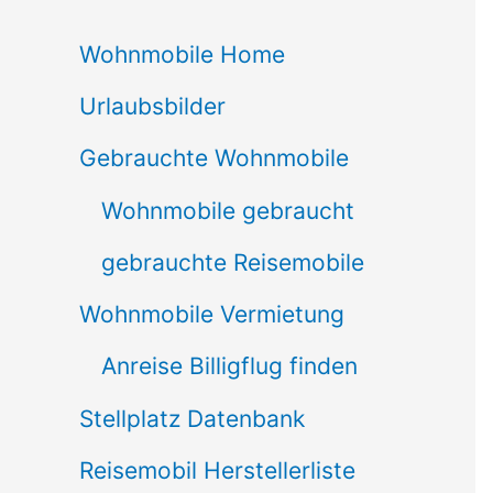
c
Wohnmobile Home
h
Urlaubsbilder
e
n
Gebrauchte Wohnmobile
n
Wohnmobile gebraucht
a
gebrauchte Reisemobile
c
Wohnmobile Vermietung
h
Anreise Billigflug finden
:
Stellplatz Datenbank
Reisemobil Herstellerliste