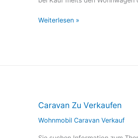
bei Kauf meits den Wohnwagen 
Wohnwagen
Weiterlesen »
mit
Standplatz
Caravan Zu Verkaufen
Wohnmobil Caravan Verkauf
Sie suchen Information zum The