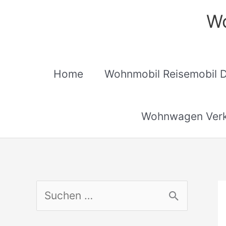
Zum
Wo
Inhalt
springen
Home
Wohnmobil Reisemobil 
Wohnwagen Verk
S
u