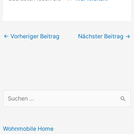
←
Vorheriger Beitrag
Nächster Beitrag
→
S
u
c
Wohnmobile Home
h