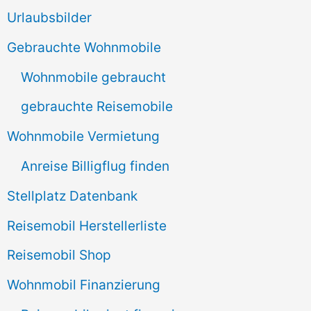
e
Urlaubsbilder
n
Gebrauchte Wohnmobile
n
Wohnmobile gebraucht
a
gebrauchte Reisemobile
c
Wohnmobile Vermietung
h
Anreise Billigflug finden
:
Stellplatz Datenbank
Reisemobil Herstellerliste
Reisemobil Shop
Wohnmobil Finanzierung