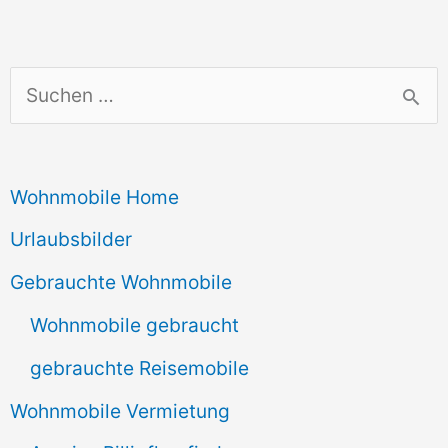
S
u
c
Wohnmobile Home
h
e
Urlaubsbilder
n
Gebrauchte Wohnmobile
n
Wohnmobile gebraucht
a
gebrauchte Reisemobile
c
Wohnmobile Vermietung
h