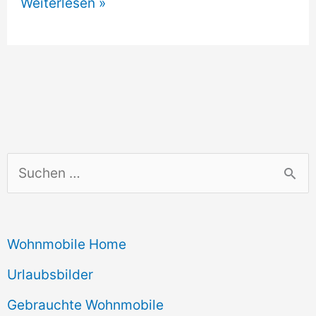
Wohnwagen
Weiterlesen »
Mit
Stellplatz
Verkaufen
S
u
c
Wohnmobile Home
h
e
Urlaubsbilder
n
Gebrauchte Wohnmobile