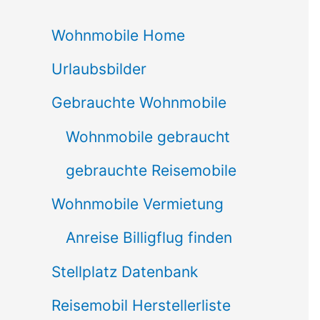
c
Wohnmobile Home
h
Urlaubsbilder
e
n
Gebrauchte Wohnmobile
n
Wohnmobile gebraucht
a
gebrauchte Reisemobile
c
Wohnmobile Vermietung
h
Anreise Billigflug finden
:
Stellplatz Datenbank
Reisemobil Herstellerliste