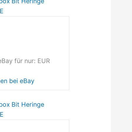
box Bit Heringe
DE
eBay für nur: EUR
en bei eBay
box Bit Heringe
DE