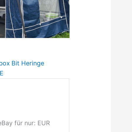
box Bit Heringe
DE
eBay für nur: EUR