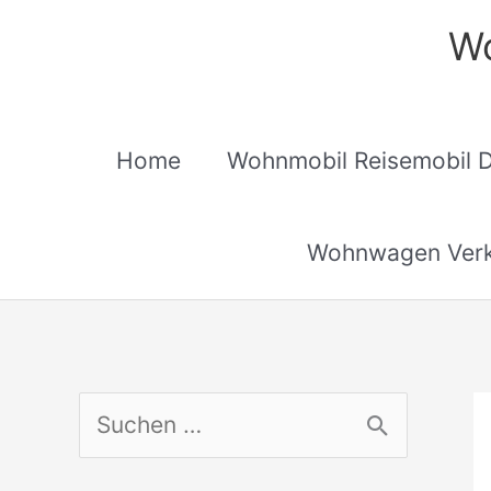
Zum
Wo
Inhalt
springen
Home
Wohnmobil Reisemobil 
Wohnwagen Verk
S
u