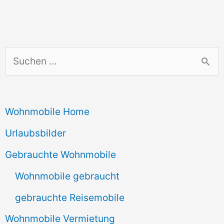
S
u
c
Wohnmobile Home
h
e
Urlaubsbilder
n
Gebrauchte Wohnmobile
n
Wohnmobile gebraucht
a
gebrauchte Reisemobile
c
Wohnmobile Vermietung