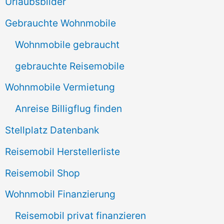
e
Urlaubsbilder
n
Gebrauchte Wohnmobile
n
Wohnmobile gebraucht
a
gebrauchte Reisemobile
c
Wohnmobile Vermietung
h
Anreise Billigflug finden
:
Stellplatz Datenbank
Reisemobil Herstellerliste
Reisemobil Shop
Wohnmobil Finanzierung
Reisemobil privat finanzieren