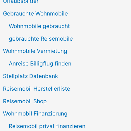
e
Urlaubsbilder
n
Gebrauchte Wohnmobile
n
Wohnmobile gebraucht
a
gebrauchte Reisemobile
c
Wohnmobile Vermietung
h
Anreise Billigflug finden
:
Stellplatz Datenbank
Reisemobil Herstellerliste
Reisemobil Shop
Wohnmobil Finanzierung
Reisemobil privat finanzieren