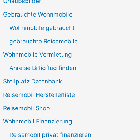
e
Urlaubsbilder
n
Gebrauchte Wohnmobile
n
Wohnmobile gebraucht
a
gebrauchte Reisemobile
c
Wohnmobile Vermietung
h
Anreise Billigflug finden
:
Stellplatz Datenbank
Reisemobil Herstellerliste
Reisemobil Shop
Wohnmobil Finanzierung
Reisemobil privat finanzieren