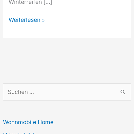
Winterreifen […]
Winterreifenpflicht
Weiterlesen »
–
auch
für
Mietwagen
S
u
c
Wohnmobile Home
h