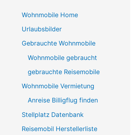
c
Wohnmobile Home
h
Urlaubsbilder
e
n
Gebrauchte Wohnmobile
n
Wohnmobile gebraucht
a
gebrauchte Reisemobile
c
Wohnmobile Vermietung
h
Anreise Billigflug finden
:
Stellplatz Datenbank
Reisemobil Herstellerliste