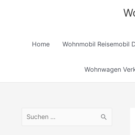
Zum
Wo
Inhalt
springen
Home
Wohnmobil Reisemobil 
Wohnwagen Verk
S
u