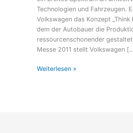
Technologien und Fahrzeugen. Er
Volkswagen das Konzept „Think Bl
dem der Autobauer die Produktio
ressourcenschonender gestaltet
Messe 2011 stellt Volkswagen [
Hannover
Weiterlesen »
Messe:
Elektro-
Studie
Bulli
feiert
Deutschlandpremiere