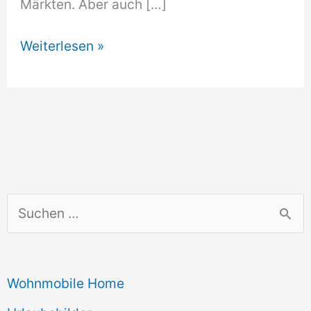
Märkten. Aber auch […]
Deutsche
Weiterlesen »
Autohersteller
2011
auf
Rekordkurs
S
u
c
Wohnmobile Home
h