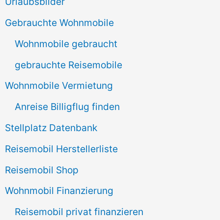
e
Urlaubsbilder
n
Gebrauchte Wohnmobile
n
Wohnmobile gebraucht
a
gebrauchte Reisemobile
c
Wohnmobile Vermietung
h
Anreise Billigflug finden
:
Stellplatz Datenbank
Reisemobil Herstellerliste
Reisemobil Shop
Wohnmobil Finanzierung
Reisemobil privat finanzieren