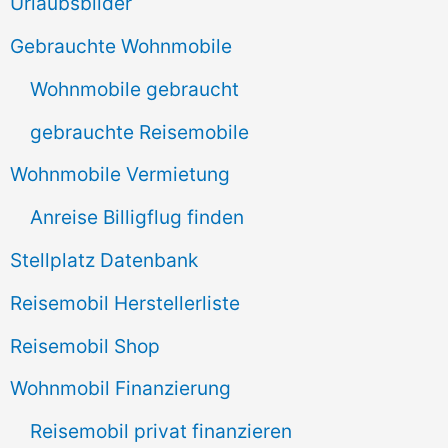
e
Urlaubsbilder
n
Gebrauchte Wohnmobile
n
Wohnmobile gebraucht
a
gebrauchte Reisemobile
c
Wohnmobile Vermietung
h
Anreise Billigflug finden
:
Stellplatz Datenbank
Reisemobil Herstellerliste
Reisemobil Shop
Wohnmobil Finanzierung
Reisemobil privat finanzieren