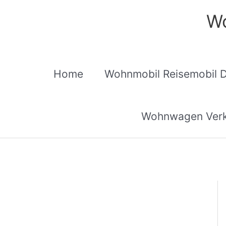
Zum
Wo
Inhalt
springen
Home
Wohnmobil Reisemobil 
Wohnwagen Verk