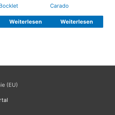
Bocklet
Carado
Weiterlesen
Weiterlesen
nie (EU)
tal