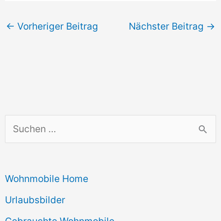
←
Vorheriger Beitrag
Nächster Beitrag
→
S
u
c
Wohnmobile Home
h
e
Urlaubsbilder
n
Gebrauchte Wohnmobile