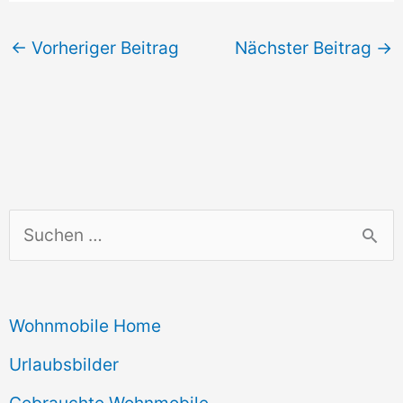
←
Vorheriger Beitrag
Nächster Beitrag
→
S
u
c
Wohnmobile Home
h
e
Urlaubsbilder
n
Gebrauchte Wohnmobile