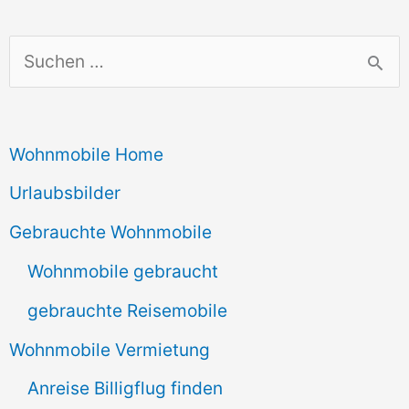
S
u
c
Wohnmobile Home
h
e
Urlaubsbilder
n
Gebrauchte Wohnmobile
n
Wohnmobile gebraucht
a
gebrauchte Reisemobile
c
Wohnmobile Vermietung
h
Anreise Billigflug finden
: