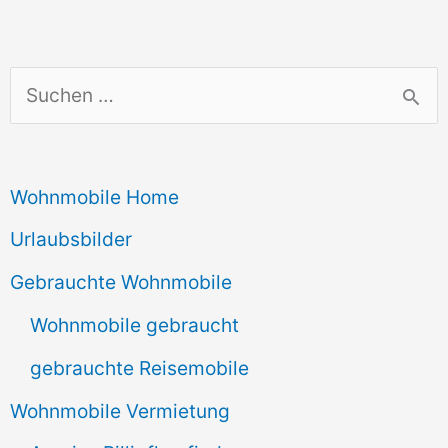
S
u
c
Wohnmobile Home
h
e
Urlaubsbilder
n
Gebrauchte Wohnmobile
n
Wohnmobile gebraucht
a
gebrauchte Reisemobile
c
Wohnmobile Vermietung
h