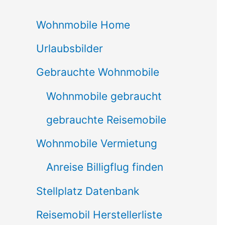
c
Wohnmobile Home
h
Urlaubsbilder
e
n
Gebrauchte Wohnmobile
n
Wohnmobile gebraucht
a
gebrauchte Reisemobile
c
Wohnmobile Vermietung
h
Anreise Billigflug finden
:
Stellplatz Datenbank
Reisemobil Herstellerliste