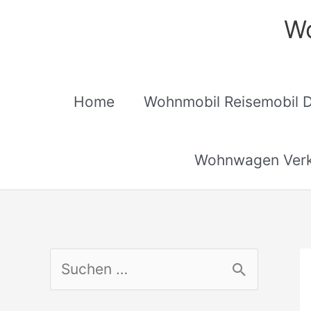
Zum
Wo
Inhalt
springen
Home
Wohnmobil Reisemobil 
Wohnwagen Verk
S
u