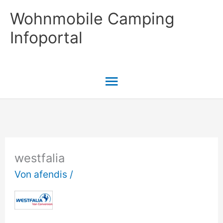
Zum
Wohnmobile Camping
Inhalt
Infoportal
springen
Hauptmenü
westfalia
Von
afendis
/