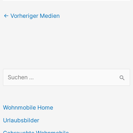
←
Vorheriger Medien
S
u
c
Wohnmobile Home
h
e
Urlaubsbilder
n
Gebrauchte Wohnmobile