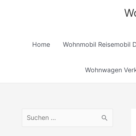
Zum
Wo
Inhalt
springen
Home
Wohnmobil Reisemobil 
Wohnwagen Verk
S
u