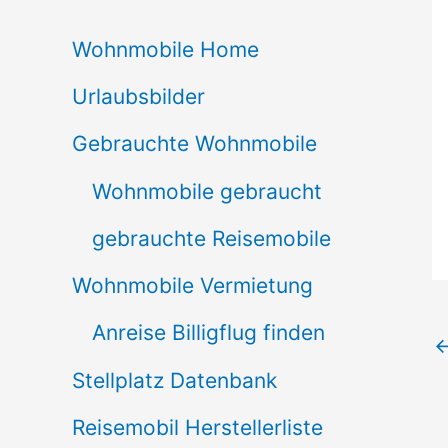
c
Wohnmobile Home
h
Urlaubsbilder
e
n
Gebrauchte Wohnmobile
n
Wohnmobile gebraucht
a
gebrauchte Reisemobile
c
Wohnmobile Vermietung
h
Anreise Billigflug finden
:
Stellplatz Datenbank
Reisemobil Herstellerliste