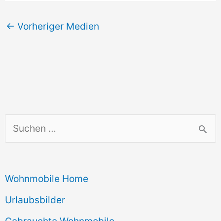
←
Vorheriger Medien
S
u
c
Wohnmobile Home
h
e
Urlaubsbilder
n
Gebrauchte Wohnmobile