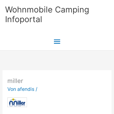
Zum
Wohnmobile Camping
Inhalt
Infoportal
springen
Hauptmenü
miller
Von
afendis
/