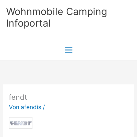
Zum
Wohnmobile Camping
Inhalt
Infoportal
springen
Hauptmenü
fendt
Von
afendis
/