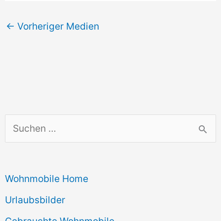
←
Vorheriger Medien
S
u
c
Wohnmobile Home
h
e
Urlaubsbilder
n
Gebrauchte Wohnmobile