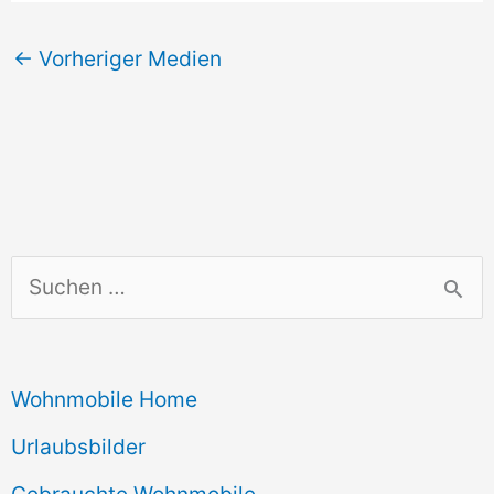
←
Vorheriger Medien
S
u
c
Wohnmobile Home
h
e
Urlaubsbilder
n
Gebrauchte Wohnmobile