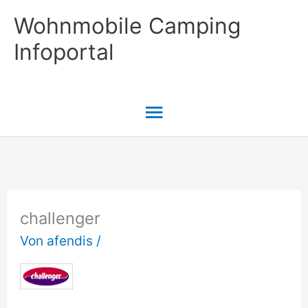
Zum
Wohnmobile Camping
Inhalt
Infoportal
springen
Hauptmenü
challenger
Von
afendis
/