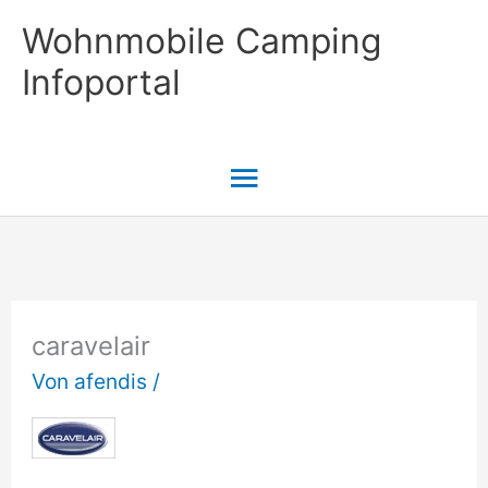
Zum
Wohnmobile Camping
Inhalt
Infoportal
springen
Hauptmenü
caravelair
Von
afendis
/