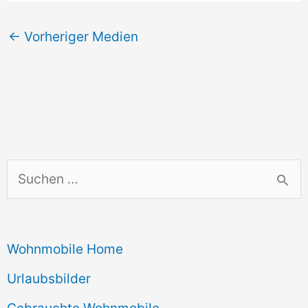
←
Vorheriger Medien
S
u
c
Wohnmobile Home
h
e
Urlaubsbilder
n
Gebrauchte Wohnmobile