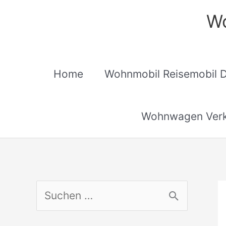
Zum
Wo
Inhalt
springen
Home
Wohnmobil Reisemobil 
Wohnwagen Verk
S
u