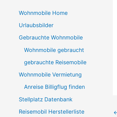
c
Wohnmobile Home
h
Urlaubsbilder
e
n
Gebrauchte Wohnmobile
n
Wohnmobile gebraucht
a
gebrauchte Reisemobile
c
Wohnmobile Vermietung
h
Anreise Billigflug finden
:
Stellplatz Datenbank
Reisemobil Herstellerliste