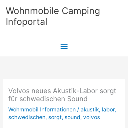
Zum
Wohnmobile Camping
Inhalt
Infoportal
springen
Hauptmenü
Volvos neues Akustik-Labor sorgt
für schwedischen Sound
Wohmmobil Informationen
/
akustik
,
labor
,
schwedischen
,
sorgt
,
sound
,
volvos