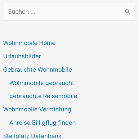
S
u
c
Wohnmobile Home
h
e
Urlaubsbilder
n
Gebrauchte Wohnmobile
n
Wohnmobile gebraucht
a
gebrauchte Reisemobile
c
Wohnmobile Vermietung
h
Anreise Billigflug finden
:
Stellplatz Datenbank