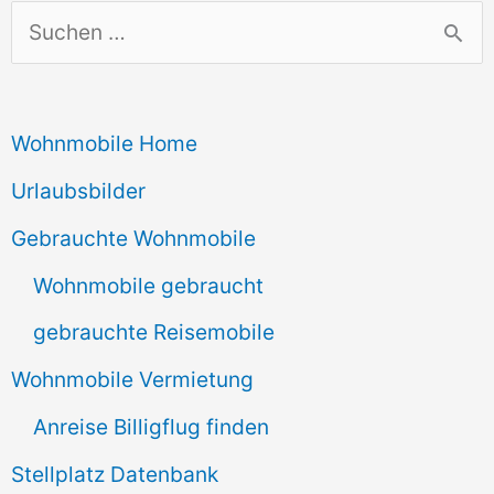
S
u
c
Wohnmobile Home
h
e
Urlaubsbilder
n
Gebrauchte Wohnmobile
n
Wohnmobile gebraucht
a
gebrauchte Reisemobile
c
Wohnmobile Vermietung
h
Anreise Billigflug finden
:
Stellplatz Datenbank