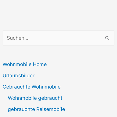
S
u
c
Wohnmobile Home
h
e
Urlaubsbilder
n
Gebrauchte Wohnmobile
n
Wohnmobile gebraucht
a
gebrauchte Reisemobile
c