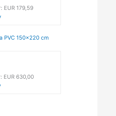
r: EUR 179,59
y
ina PVC 150x220 cm
r: EUR 630,00
y