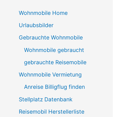
c
Wohnmobile Home
h
Urlaubsbilder
e
n
Gebrauchte Wohnmobile
n
Wohnmobile gebraucht
a
gebrauchte Reisemobile
c
Wohnmobile Vermietung
h
Anreise Billigflug finden
:
Stellplatz Datenbank
Reisemobil Herstellerliste