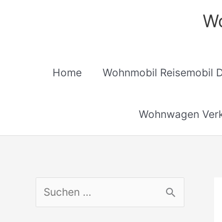
Zum
Wo
Inhalt
springen
Home
Wohnmobil Reisemobil 
Wohnwagen Verk
S
u