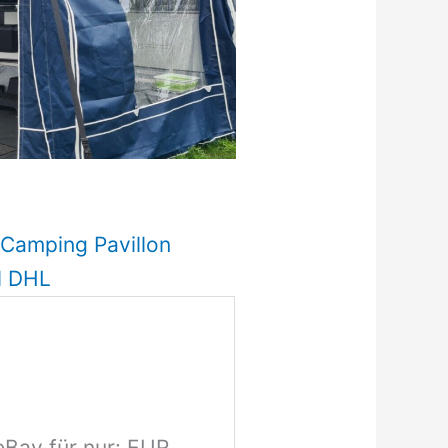
 Camping Pavillon
l DHL
eBay für nur: EUR