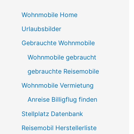
c
Wohnmobile Home
h
Urlaubsbilder
e
n
Gebrauchte Wohnmobile
n
Wohnmobile gebraucht
a
gebrauchte Reisemobile
c
Wohnmobile Vermietung
h
Anreise Billigflug finden
:
Stellplatz Datenbank
Reisemobil Herstellerliste