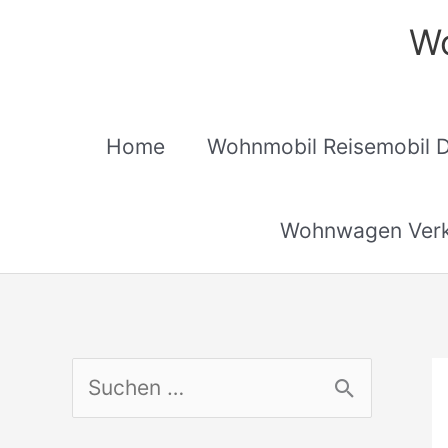
Zum
Wo
Inhalt
springen
Home
Wohnmobil Reisemobil 
Wohnwagen Verk
S
u