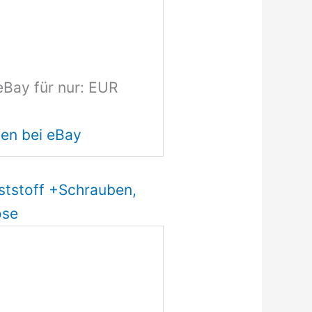
eBay für nur: EUR
en bei eBay
ststoff +Schrauben,
öse