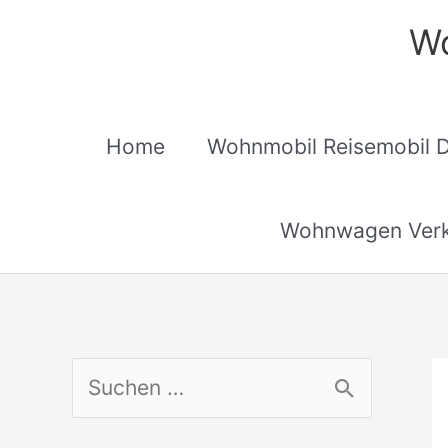
Zum
Wo
Inhalt
springen
Home
Wohnmobil Reisemobil 
Wohnwagen Verk
S
u