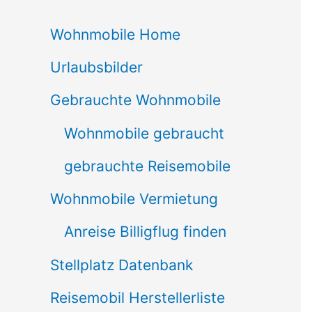
c
Wohnmobile Home
h
Urlaubsbilder
e
n
Gebrauchte Wohnmobile
n
Wohnmobile gebraucht
a
gebrauchte Reisemobile
c
Wohnmobile Vermietung
h
Anreise Billigflug finden
:
Stellplatz Datenbank
Reisemobil Herstellerliste