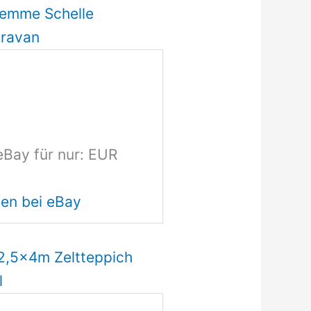
lemme Schelle
aravan
eBay für nur: EUR
en bei eBay
 2,5x4m Zeltteppich
l