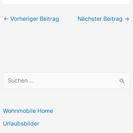
←
Vorheriger Beitrag
Nächster Beitrag
→
S
u
c
Wohnmobile Home
h
e
Urlaubsbilder