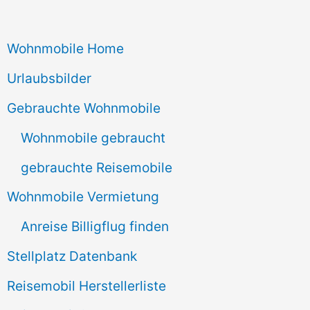
c
Wohnmobile Home
h
e
Urlaubsbilder
n
Gebrauchte Wohnmobile
n
Wohnmobile gebraucht
a
gebrauchte Reisemobile
c
Wohnmobile Vermietung
h
Anreise Billigflug finden
:
Stellplatz Datenbank
Reisemobil Herstellerliste