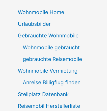
c
Wohnmobile Home
h
Urlaubsbilder
e
n
Gebrauchte Wohnmobile
n
Wohnmobile gebraucht
a
gebrauchte Reisemobile
c
Wohnmobile Vermietung
h
Anreise Billigflug finden
:
Stellplatz Datenbank
Reisemobil Herstellerliste