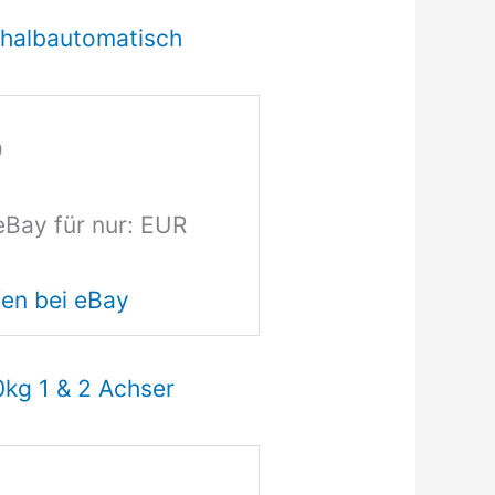
e halbautomatisch
0
eBay für nur: EUR
en bei eBay
0kg 1 & 2 Achser