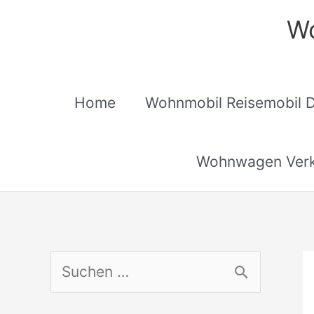
Zum
Wo
Inhalt
springen
Home
Wohnmobil Reisemobil 
Wohnwagen Verk
S
u