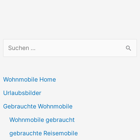
S
u
c
Wohnmobile Home
h
e
Urlaubsbilder
n
Gebrauchte Wohnmobile
n
Wohnmobile gebraucht
a
gebrauchte Reisemobile
c