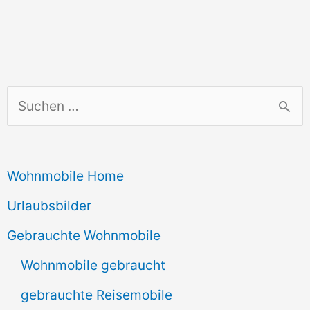
S
u
c
Wohnmobile Home
h
e
Urlaubsbilder
n
Gebrauchte Wohnmobile
n
Wohnmobile gebraucht
a
gebrauchte Reisemobile
c