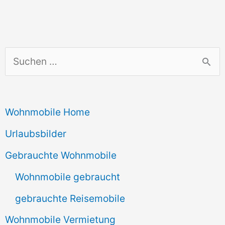
S
u
c
Wohnmobile Home
h
e
Urlaubsbilder
n
Gebrauchte Wohnmobile
n
Wohnmobile gebraucht
a
gebrauchte Reisemobile
c
Wohnmobile Vermietung