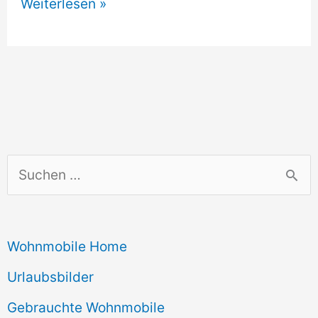
VW
Weiterlesen »
Finanzierung
S
u
c
Wohnmobile Home
h
e
Urlaubsbilder
n
Gebrauchte Wohnmobile