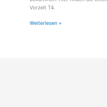
Vorzelt T4.
Vorzelt
Weiterlesen »
VW