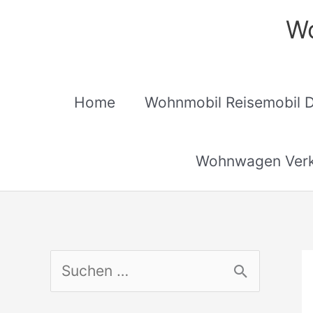
Zum
Wo
Inhalt
springen
Home
Wohnmobil Reisemobil 
Wohnwagen Verk
S
u