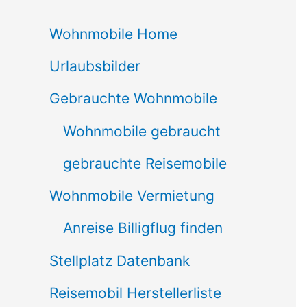
c
Wohnmobile Home
h
Urlaubsbilder
e
n
Gebrauchte Wohnmobile
n
Wohnmobile gebraucht
a
gebrauchte Reisemobile
c
Wohnmobile Vermietung
h
Anreise Billigflug finden
:
Stellplatz Datenbank
Reisemobil Herstellerliste