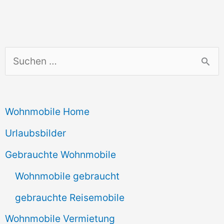
S
u
c
Wohnmobile Home
h
e
Urlaubsbilder
n
Gebrauchte Wohnmobile
n
Wohnmobile gebraucht
a
gebrauchte Reisemobile
c
Wohnmobile Vermietung