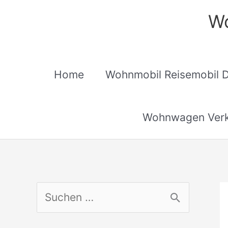
Zum
Wo
Inhalt
springen
Home
Wohnmobil Reisemobil 
Wohnwagen Verk
S
u