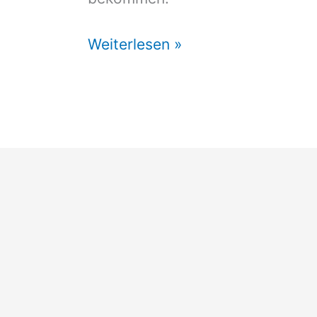
Vorzelt
Weiterlesen »
Tramp