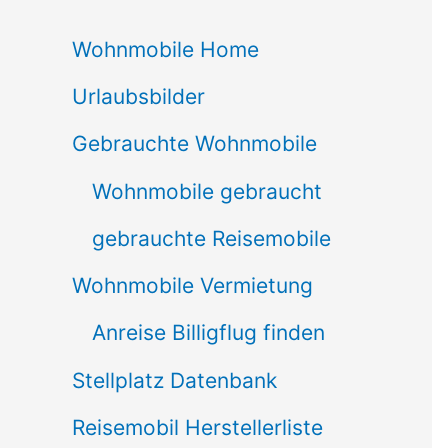
c
Wohnmobile Home
h
Urlaubsbilder
e
n
Gebrauchte Wohnmobile
n
Wohnmobile gebraucht
a
gebrauchte Reisemobile
c
Wohnmobile Vermietung
h
Anreise Billigflug finden
:
Stellplatz Datenbank
Reisemobil Herstellerliste