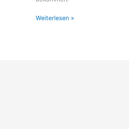
Vorzelt
Weiterlesen »
Tabbert