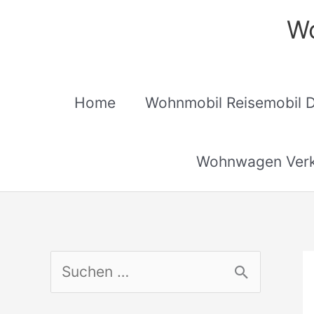
Zum
Wo
Inhalt
springen
Home
Wohnmobil Reisemobil 
Wohnwagen Verk
S
u