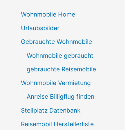
c
Wohnmobile Home
h
Urlaubsbilder
e
n
Gebrauchte Wohnmobile
n
Wohnmobile gebraucht
a
gebrauchte Reisemobile
c
Wohnmobile Vermietung
h
Anreise Billigflug finden
:
Stellplatz Datenbank
Reisemobil Herstellerliste