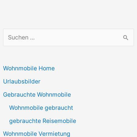
S
u
c
Wohnmobile Home
h
e
Urlaubsbilder
n
Gebrauchte Wohnmobile
n
Wohnmobile gebraucht
a
gebrauchte Reisemobile
c
Wohnmobile Vermietung