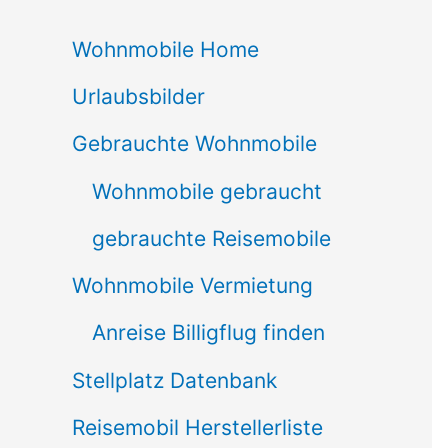
c
Wohnmobile Home
h
Urlaubsbilder
e
n
Gebrauchte Wohnmobile
n
Wohnmobile gebraucht
a
gebrauchte Reisemobile
c
Wohnmobile Vermietung
h
Anreise Billigflug finden
:
Stellplatz Datenbank
Reisemobil Herstellerliste