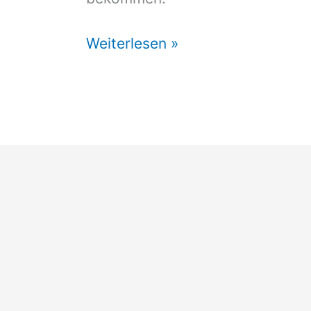
Vorzelt
Weiterlesen »
Präsident