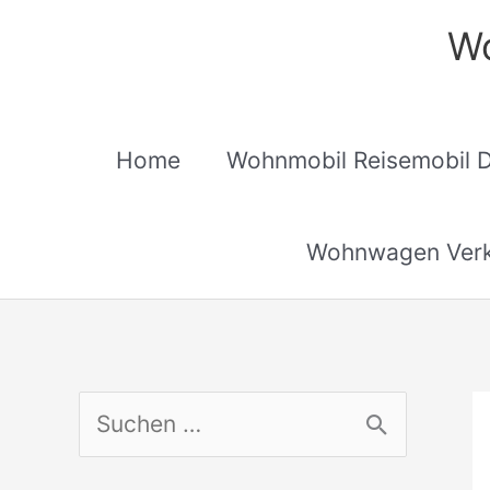
Zum
Wo
Inhalt
springen
Home
Wohnmobil Reisemobil 
Wohnwagen Verk
S
u