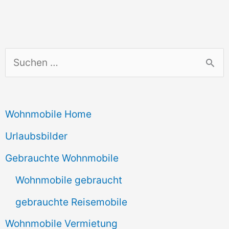
S
u
c
Wohnmobile Home
h
e
Urlaubsbilder
n
Gebrauchte Wohnmobile
n
Wohnmobile gebraucht
a
gebrauchte Reisemobile
c
Wohnmobile Vermietung