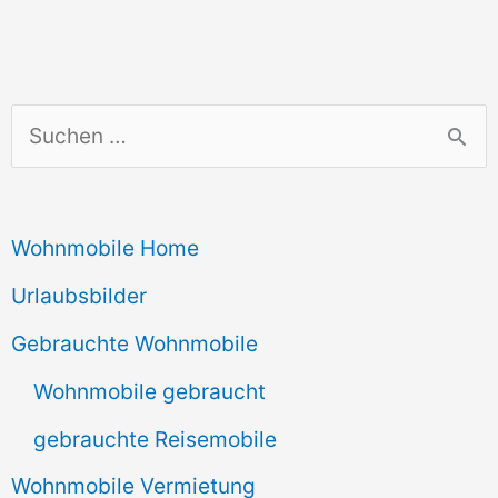
S
u
c
Wohnmobile Home
h
e
Urlaubsbilder
n
Gebrauchte Wohnmobile
n
Wohnmobile gebraucht
a
gebrauchte Reisemobile
c
Wohnmobile Vermietung